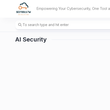
Skip
to
Empowering Your Cybersecurity, One Tool a
content
AI Security