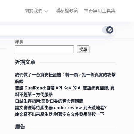
關於我們
隱私權政策
神奇無用工具集
陳
勝
搜尋
舢
搜尋
Yuki
近期文章
我們做了一台資安扭蛋機：轉一顆，抽一條真實的攻擊
航線
雙讀 DualRead:自帶 API Key 的 AI 雙語網頁翻譯, 資
料不經第三方伺服器
口試生存指南:面對口委的奪命連環問
論文審查等待產生器:under review 到天荒地老?
論文寫不出來產生器:對著空白文件發呆時按一下
廣告