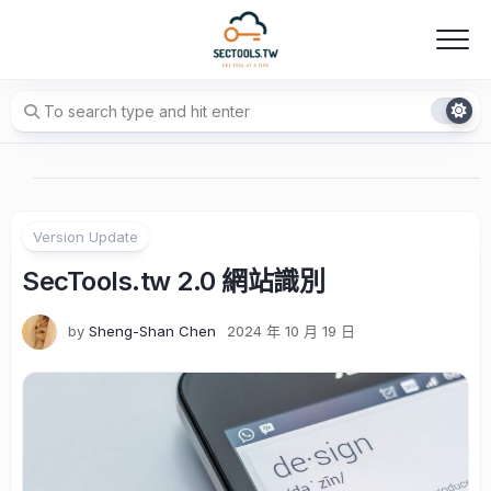
Skip
to
content
Version Update
SecTools.tw 2.0 網站識別
by
Sheng-Shan Chen
2024 年 10 月 19 日