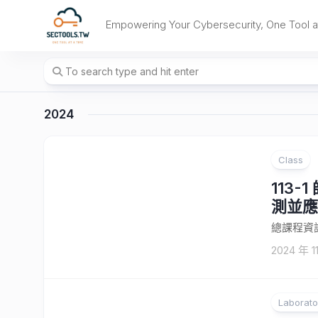
Skip
to
Empowering Your Cybersecurity, One Tool a
content
2024
Class
113
測並應對
總課程資訊 ht
2024 年 1
Laborato