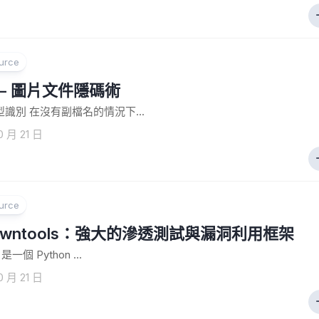
urce
C – 圖片文件隱碼術
類型識別 在沒有副檔名的情況下...
0 月 21 日
urce
Pwntools：強大的滲透測試與漏洞利用框架
 是一個 Python ...
0 月 21 日