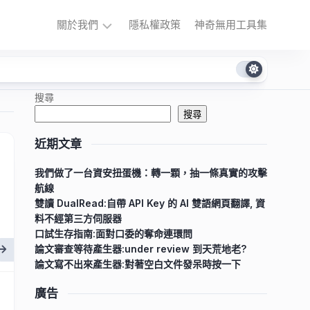
關於我們
隱私權政策
神奇無用工具集
陳
勝
搜尋
舢
搜尋
Yuki
近期文章
我們做了一台資安扭蛋機：轉一顆，抽一條真實的攻擊
航線
雙讀 DualRead:自帶 API Key 的 AI 雙語網頁翻譯, 資
料不經第三方伺服器
口試生存指南:面對口委的奪命連環問
論文審查等待產生器:under review 到天荒地老?
論文寫不出來產生器:對著空白文件發呆時按一下
廣告